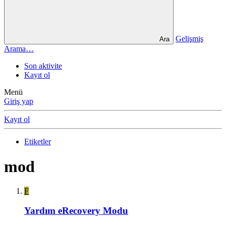
Gelişmiş
Ara
Arama…
Son aktivite
Kayıt ol
Menü
Giriş yap
Kayıt ol
Etiketler
mod
F
Yardım
eRecovery Modu