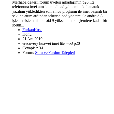
Merhaba değerli forum üyeleri arkadaşımın p20 lite
telefonuna imei atmak için dload yöntemini kullanarak
yazılımı yükledikten sonra hcu programı ile imei başarılı bir
şekilde attım ardından tekrar dload yöntemi ile android 8
işletim sistemini android 9 yükselttim bu işlemlere kadar bir
sorun...
FurkanKose
Konu
21 Ara 2019
erecovery
huawei
imei
lite
mod
p20
Cevaplar: 34
Forum:
Soru ve Yardım Talepleri