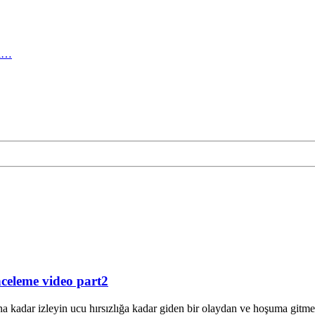
ma…
celeme video part2
ona kadar izleyin ucu hırsızlığa kadar giden bir olaydan ve hoşuma gitme