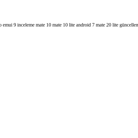
o emui 9
inceleme
mate 10
mate 10 lite android 7
mate 20 lite güncell