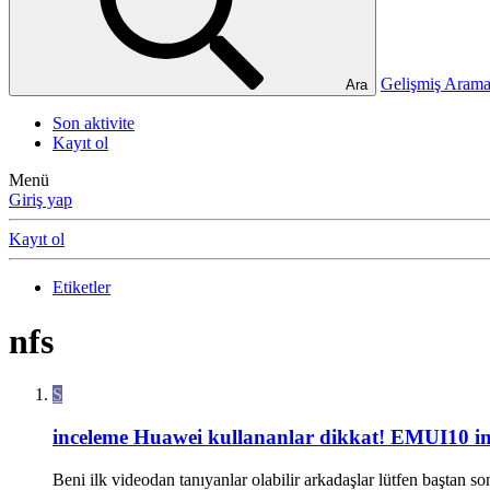
Gelişmiş Ara
Ara
Son aktivite
Kayıt ol
Menü
Giriş yap
Kayıt ol
Etiketler
nfs
S
inceleme
Huawei kullananlar dikkat! EMUI10 in
Beni ilk videodan tanıyanlar olabilir arkadaşlar lütfen baştan s