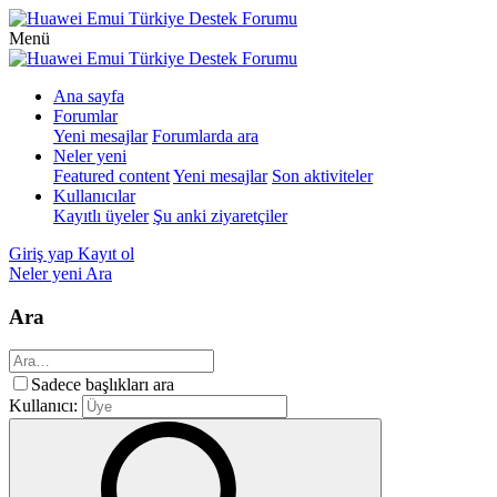
Menü
Ana sayfa
Forumlar
Yeni mesajlar
Forumlarda ara
Neler yeni
Featured content
Yeni mesajlar
Son aktiviteler
Kullanıcılar
Kayıtlı üyeler
Şu anki ziyaretçiler
Giriş yap
Kayıt ol
Neler yeni
Ara
Ara
Sadece başlıkları ara
Kullanıcı: