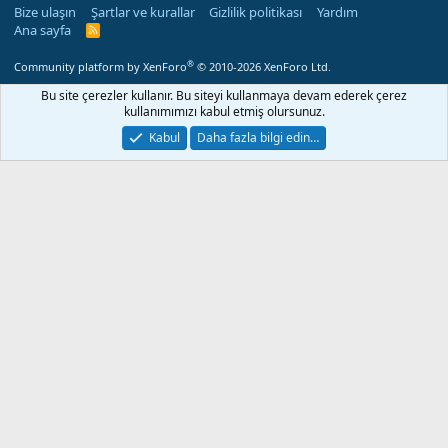
Bize ulaşın
Şartlar ve kurallar
Gizlilik politikası
Yardım
Ana sayfa
R
S
S
®
Community platform by XenForo
© 2010-2026 XenForo Ltd.
Bu site çerezler kullanır. Bu siteyi kullanmaya devam ederek çerez
kullanımımızı kabul etmiş olursunuz.
Kabul
Daha fazla bilgi edin…