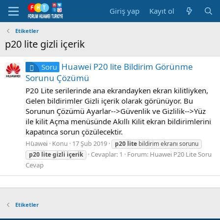
Giriş yap
Kayıt ol
Etiketler
p20 lite gizli içerik
Huawei P20 lite Bildirim Görünme
Soru
Sorunu Çözümü
P20 Lite serilerinde ana ekrandayken ekran kilitliyken,
Gelen bildirimler Gizli içerik olarak görünüyor. Bu
Sorunun Çözümü Ayarlar-->Güvenlik ve Gizlilik-->Yüz
ile kilit Açma menüsünde Akıllı Kilit ekran bildirimlerini
kapatınca sorun çözülecektir.
Huawei
Konu
17 Şub 2019
p20
lite
bildirim ekranı sorunu
Cevaplar: 1
Forum:
Huawei P20 Lite Soru
p20
lite
gizli
içerik
Cevap
Etiketler