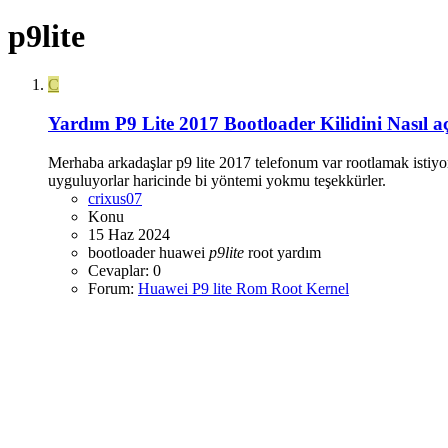
p9lite
C
Yardım
P9 Lite 2017 Bootloader Kilidini Nasıl a
Merhaba arkadaşlar p9 lite 2017 telefonum var rootlamak istiyo
uyguluyorlar haricinde bi yöntemi yokmu teşekkürler.
crixus07
Konu
15 Haz 2024
bootloader
huawei
p9lite
root
yardım
Cevaplar: 0
Forum:
Huawei P9 lite Rom Root Kernel