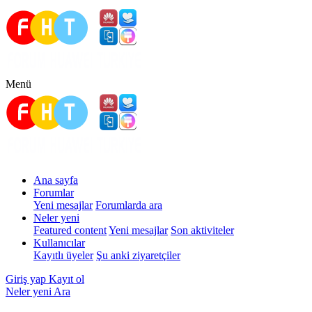
Menü
Ana sayfa
Forumlar
Yeni mesajlar
Forumlarda ara
Neler yeni
Featured content
Yeni mesajlar
Son aktiviteler
Kullanıcılar
Kayıtlı üyeler
Şu anki ziyaretçiler
Giriş yap
Kayıt ol
Neler yeni
Ara