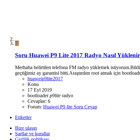
H
Soru
Huawei P9 Lite 2017 Radyo Nasıl Yükleni
Merhaba belirtilen telefona FM radyo yüklemek istiyorum.Bildi
geçtiğimiz ay garantisi bitti.Araştırdım root atmak için bootloa
huaweip9lite2017
Konu
17 Eyl 2019
bootloader
p9lite
radyo
Cevaplar: 6
Forum:
Huawei P9 lite Soru Cevap
Etiketler
Bize ulaşın
Şartlar ve kurallar
Gizlilik politikası