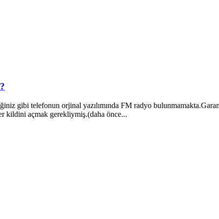
r?
ğiniz gibi telefonun orjinal yazılımında FM radyo bulunmamakta.Garanti
der kildini açmak gerekliymiş.(daha önce...