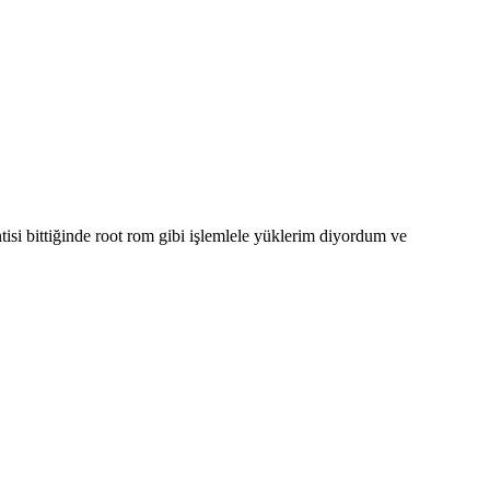
si bittiğinde root rom gibi işlemlele yüklerim diyordum ve