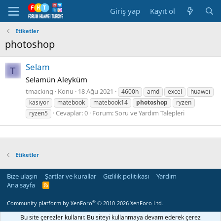
Giriş yap
Kayıt ol
Etiketler
photoshop
Selam
T
Selamün Aleyküm
tmacking
Konu
18 Ağu 2021
4600h
amd
excel
huawei
kasıyor
matebook
matebook14
photoshop
ryzen
Cevaplar: 0
Forum:
Soru ve Yardım Talepleri
ryzen5
Etiketler
Bize ulaşın
Şartlar ve kurallar
Gizlilik politikası
Yardım
Ana sayfa
R
S
S
®
Community platform by XenForo
© 2010-2026 XenForo Ltd.
Bu site çerezler kullanır. Bu siteyi kullanmaya devam ederek çerez