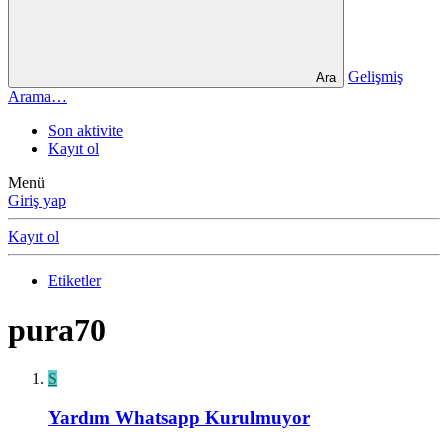
Gelişmiş
Ara
Arama…
Son aktivite
Kayıt ol
Menü
Giriş yap
Kayıt ol
Etiketler
pura70
S
Yardım
Whatsapp Kurulmuyor