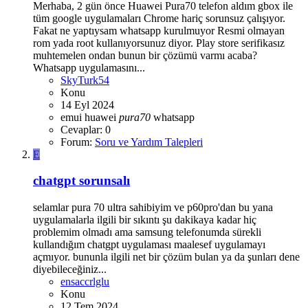
Merhaba, 2 gün önce Huawei Pura70 telefon aldım gbox ile
tüm google uygulamaları Chrome hariç sorunsuz çalışıyor.
Fakat ne yaptıysam whatsapp kurulmuyor Resmi olmayan
rom yada root kullanıyorsunuz diyor. Play store serifikasız
muhtemelen ondan bunun bir çözümü varmı acaba?
Whatsapp uygulamasını...
SkyTurk54
Konu
14 Eyl 2024
emui
huawei
pura70
whatsapp
Cevaplar: 0
Forum:
Soru ve Yardım Talepleri
E
chatgpt sorunsalı
selamlar pura 70 ultra sahibiyim ve p60pro'dan bu yana
uygulamalarla ilgili bir sıkıntı şu dakikaya kadar hiç
problemim olmadı ama samsung telefonumda sürekli
kullandığım chatgpt uygulaması maalesef uygulamayı
açmıyor. bununla ilgili net bir çözüm bulan ya da şunları dene
diyebileceğiniz...
ensaccrlglu
Konu
12 Tem 2024