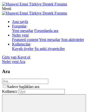
Menü
Ana sayfa
Forumlar
Yeni mesajlar
Forumlarda ara
Neler yeni
Featured content
Yeni mesajlar
Son aktiviteler
Kullanıcılar
Kayıtlı üyeler
Şu anki ziyaretçiler
Giriş yap
Kayıt ol
Neler yeni
Ara
Ara
Sadece başlıkları ara
Kullanıcı: