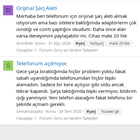
Orijinal Şarj Aleti
D
Merhaba ben telefonum için orijinal şarj aleti almak
istiyorum ama bazı sitelere baktığımda adaptörlerin çok
ısındığı ve cızırtı yaptığını okudum. Daha önce alan
varsa deneyimini paylaşabilir mi. Cihaz mate 20 lite
dnzclk44
Konu
31 Ağu 2020
#şarj
hızlışarj
mate 20 lite
Cevaplar: 1
Forum:
Soru ve Yardım Talepleri
Telefonum açılmıyor.
S
Gece şarja bıraktığımda hiçbir problem yoktu fakat
sabah uyandığımda telefonumdan hiçbir tepki
alamadım. Sadece bir kere açılıyor gibi oldu ancak
tekrar kapandı. Şarja taktığımda tepki vermiyor, bildirim
ışığı yanmıyor. Yeni telefon alacağım fakat telefonu bir
şekilde açmam gerekli.
sirinamasayko
Konu
29 Tem 2020
#şarj
huawei g8
Cevaplar: 1
Forum:
Soru ve Yardım Talepleri