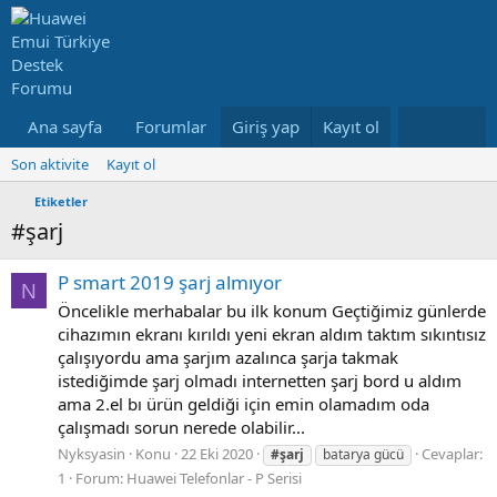
Ana sayfa
Forumlar
Giriş yap
Neler yeni
Kayıt ol
Kullanıcılar
Son aktivite
Kayıt ol
Etiketler
#şarj
P smart 2019 şarj almıyor
N
Öncelikle merhabalar bu ilk konum Geçtiğimiz günlerde
cihazımın ekranı kırıldı yeni ekran aldım taktım sıkıntısız
çalışıyordu ama şarjım azalınca şarja takmak
istediğimde şarj olmadı internetten şarj bord u aldım
ama 2.el bı ürün geldiği için emin olamadım oda
çalışmadı sorun nerede olabilir...
Nyksyasin
Konu
22 Eki 2020
Cevaplar:
#şarj
batarya gücü
1
Forum:
Huawei Telefonlar - P Serisi