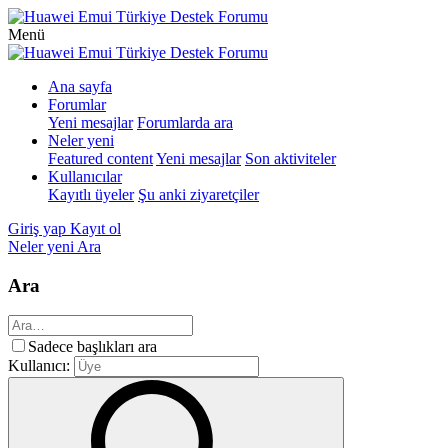
Menü
Ana sayfa
Forumlar
Yeni mesajlar
Forumlarda ara
Neler yeni
Featured content
Yeni mesajlar
Son aktiviteler
Kullanıcılar
Kayıtlı üyeler
Şu anki ziyaretçiler
Giriş yap
Kayıt ol
Neler yeni
Ara
Ara
Sadece başlıkları ara
Kullanıcı: