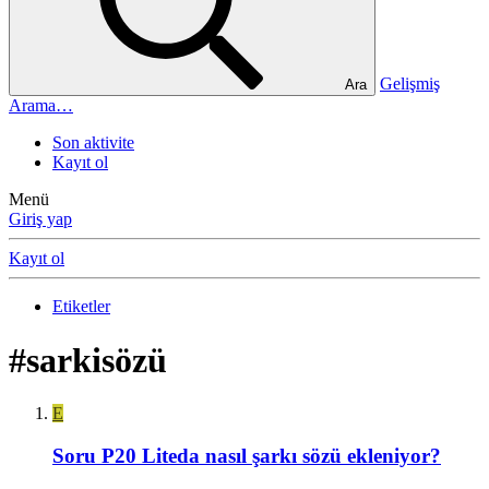
Gelişmiş
Ara
Arama…
Son aktivite
Kayıt ol
Menü
Giriş yap
Kayıt ol
Etiketler
#sarkisözü
E
Soru
P20 Liteda nasıl şarkı sözü ekleniyor?