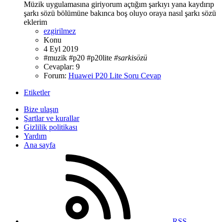
Müzik uygulamasına giriyorum açtığım şarkıyı yana kaydırıp
şarkı sözü bölümüne bakınca boş oluyo oraya nasıl şarkı sözü
eklerim
ezgirilmez
Konu
4 Eyl 2019
#muzik
#p20
#p20lite
#sarkisözü
Cevaplar: 9
Forum:
Huawei P20 Lite Soru Cevap
Etiketler
Bize ulaşın
Şartlar ve kurallar
Gizlilik politikası
Yardım
Ana sayfa
RSS