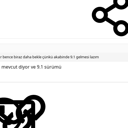
lur bence biraz daha bekle çünkü akabinde 9.1 gelmesi lazım
m mevcut diyor ve 9.1 sürümü
LinkedIn
Reddit
Pinterest
Tumblr
WhatsApp
E-posta
Link