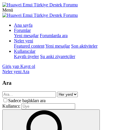
Menü
Ana sayfa
Forumlar
Yeni mesajlar
Forumlarda ara
Neler yeni
Featured content
Yeni mesajlar
Son aktiviteler
Kullanıcılar
Kayıtlı üyeler
Şu anki ziyaretçiler
Giriş yap
Kayıt ol
Neler yeni
Ara
Ara
Sadece başlıkları ara
Kullanıcı: