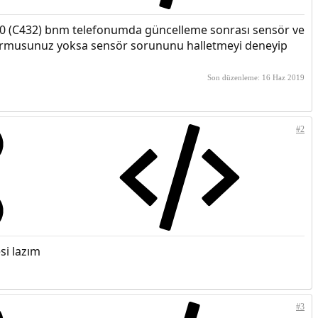
80 (C432) bnm telefonumda güncelleme sonrası sensör ve
diyormusunuz yoksa sensör sorununu halletmeyi deneyip
Son düzenleme:
16 Haz 2019
#2
si lazım
#3