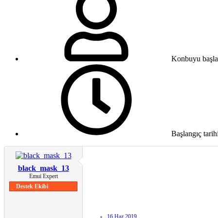
Konbuyu başla
Başlangıç tarih
black_mask_13
Emui Expert
Destek Ekibi
16 Haz 2019