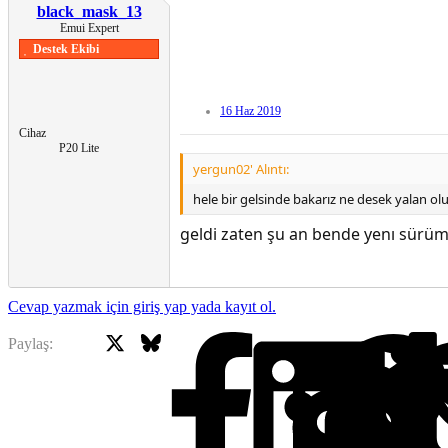
black_mask_13
Emui Expert
Destek Ekibi
16 Haz 2019
Cihaz
P20 Lite
yergun02' Alıntı:
hele bir gelsinde bakarız ne desek yalan o
geldi zaten şu an bende yenı sürü
Cevap yazmak için giriş yap yada kayıt ol.
X
Bluesky
Facebook
Paylaş: