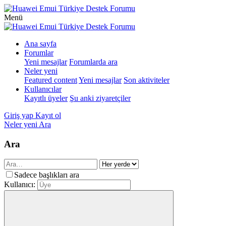
Menü
Ana sayfa
Forumlar
Yeni mesajlar
Forumlarda ara
Neler yeni
Featured content
Yeni mesajlar
Son aktiviteler
Kullanıcılar
Kayıtlı üyeler
Şu anki ziyaretçiler
Giriş yap
Kayıt ol
Neler yeni
Ara
Ara
Sadece başlıkları ara
Kullanıcı: