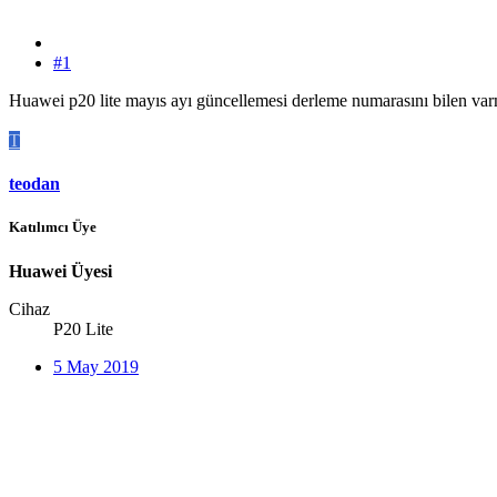
#1
Huawei p20 lite mayıs ayı güncellemesi derleme numarasını bilen var
T
teodan
Katılımcı Üye
Huawei Üyesi
Cihaz
P20 Lite
5 May 2019