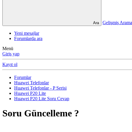
Gelişmiş Ara
Ara
Yeni mesajlar
Forumlarda ara
Menü
Giriş yap
Kayıt ol
Forumlar
Huawei Telefonlar
Huawei Telefonlar - P Serisi
Huawei P20 Lite
Huawei P20 Lite Soru Cevap
Soru
Güncelleme ?