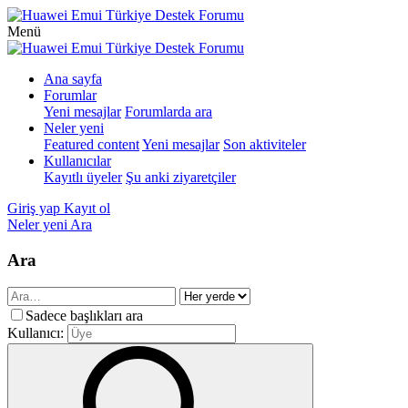
Menü
Ana sayfa
Forumlar
Yeni mesajlar
Forumlarda ara
Neler yeni
Featured content
Yeni mesajlar
Son aktiviteler
Kullanıcılar
Kayıtlı üyeler
Şu anki ziyaretçiler
Giriş yap
Kayıt ol
Neler yeni
Ara
Ara
Sadece başlıkları ara
Kullanıcı: