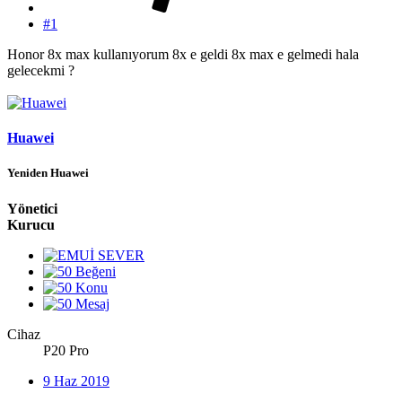
#1
Honor 8x max kullanıyorum 8x e geldi 8x max e gelmedi hala
gelecekmi ?
Huawei
Yeniden Huawei
Yönetici
Kurucu
Cihaz
P20 Pro
9 Haz 2019