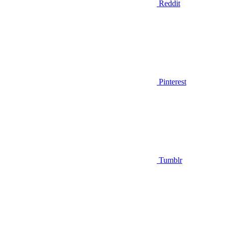
Reddit
Pinterest
Tumblr