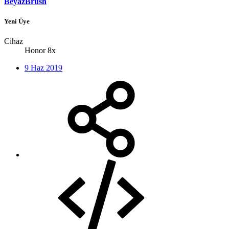
BeyazBrush
Yeni Üye
Cihaz
Honor 8x
9 Haz 2019