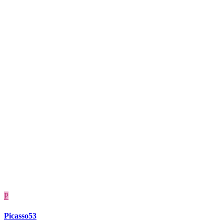
P
Picasso53