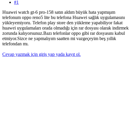
#1
Huawei watch gt-6 pro-158 satın aldım büyük hata yapmışım
telefonum oppo reno5 lite bu telefona Huawei sağlık uygulamasını
yükleyemiyoru. Telefon play store den yükleme yapabiliyor fakat
huawei uygulamaları orada olmadığı için rar dosyası olarak indirmek
zorunda kalıyorsunuz.Bazı telefonlar oppo gibi rar dosyasını kabul
etmiyor.Sizce ne yapmalıyım saatten mi vazgeçeyim beş yıllık
telefondan mı.
Cevap yazmak için giriş yap yada kayıt ol.