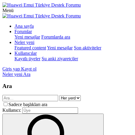
Menü
Ana sayfa
Forumlar
Yeni mesajlar
Forumlarda ara
Neler yeni
Featured content
Yeni mesajlar
Son aktiviteler
Kullanıcılar
Kayıtlı üyeler
Şu anki ziyaretçiler
Giriş yap
Kayıt ol
Neler yeni
Ara
Ara
Sadece başlıkları ara
Kullanıcı: