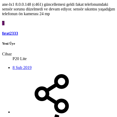
ane-lx1 8.0.0.148 (c461) güncellemesi geldi fakat telefonumdaki
sensör sorunu düzelmedi ve devam ediyor. sensör sıkıntısı yaşadığım
telefonun ön kamerası 24 mp
F
fırat2333
Yeni Üye
Cihaz
P20 Lite
8 Şub 2019