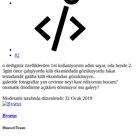
#2
o dediginiz özelliklerden 1ni kullaniyorum adim sayar, oda bende 2-
3gün önce çalişiyordu kilit ekranindada gözükuyordu fakat
temadandir galiba kilit ekranindan gözukmuyor..
galeride fotograflar yan cevirme neyi kast ediyorsun hocam?
otomatik döndürme açikken dönmuyor mu galery?
Moderatör tarafında düzenlendi:
31 Ocak 2019
Byseus
HuaweiTeam