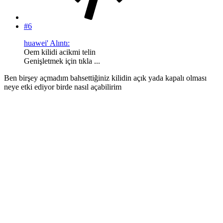
#6
huawei' Alıntı:
Oem kilidi acikmi telin
Genişletmek için tıkla ...
Ben birşey açmadım bahsettiğiniz kilidin açık yada kapalı olması
neye etki ediyor birde nasıl açabilirim