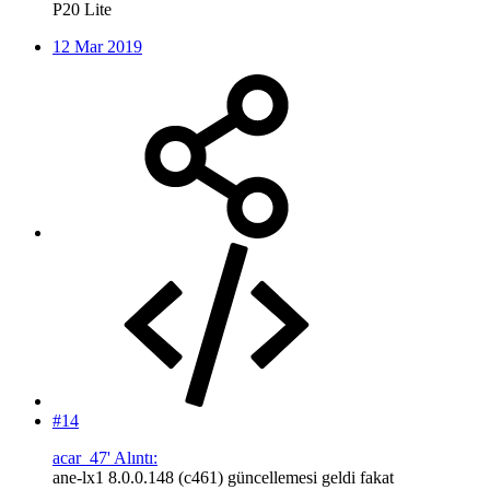
P20 Lite
12 Mar 2019
#14
acar_47' Alıntı:
ane-lx1 8.0.0.148 (c461) güncellemesi geldi fakat