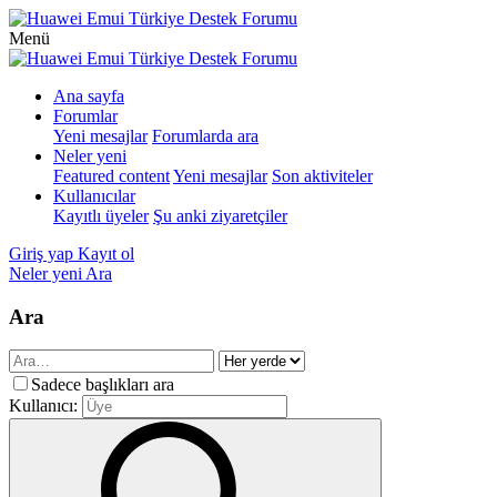
Menü
Ana sayfa
Forumlar
Yeni mesajlar
Forumlarda ara
Neler yeni
Featured content
Yeni mesajlar
Son aktiviteler
Kullanıcılar
Kayıtlı üyeler
Şu anki ziyaretçiler
Giriş yap
Kayıt ol
Neler yeni
Ara
Ara
Sadece başlıkları ara
Kullanıcı: