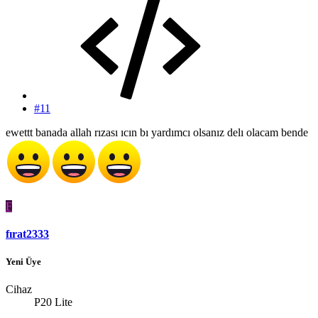
#11
ewettt banada allah rızası ıcın bı yardımcı olsanız delı olacam bende
F
fırat2333
Yeni Üye
Cihaz
P20 Lite