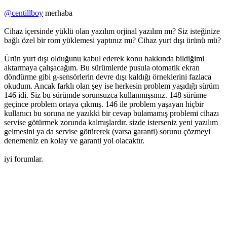
@centillboy
merhaba
Cihaz içersinde yüklü olan yazılım orjinal yazılım mı? Siz isteğinize
bağlı özel bir rom yüklemesi yaptınız mı? Cihaz yurt dışı ürünü mü?
Ürün yurt dışı olduğunu kabul ederek konu hakkında bildiğimi
aktarmaya çalışacağım. Bu sürümlerde pusula otomatik ekran
döndürme gibi g-sensörlerin devre dışı kaldığı örneklerini fazlaca
okudum. Ancak farklı olan şey ise herkesin problem yaşıdığı sürüm
146 idi. Siz bu sürümde sorunsuzca kullanmışsınız. 148 sürüme
geçince problem ortaya çıkmış. 146 ile problem yaşayan hiçbir
kullanıcı bu soruna ne yazıkki bir cevap bulamamış problemi cihazı
servise götürmek zorunda kalmışlardır. sizde isterseniz yeni yazılım
gelmesini ya da servise götürerek (varsa garanti) sorunu çözmeyi
denemeniz en kolay ve garanti yol olacaktır.
iyi forumlar.