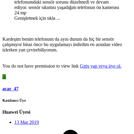
telefonumdaki sensör sorunu düzelmedi ve devam
ediyor. sensör sıkıntısı yaşadığım telefonun ön kamerası
24 mp
Genişletmek için tıkla ...
Kardeşim benim telefonum da aynı durum da hiç bir sensör
çalışmıyor biraz önce bu uygulamayı indirdim en azından video
izlerken yan çevirebiliyorum.
You do not have permission to view link
Giriş yap veya üye ol.
A
acar_47
Katılımcı Üye
Huawei Üyesi
13 Mar 2019