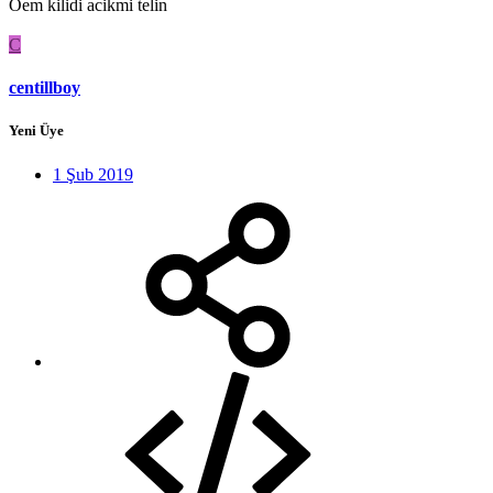
Oem kilidi acikmi telin
C
centillboy
Yeni Üye
1 Şub 2019