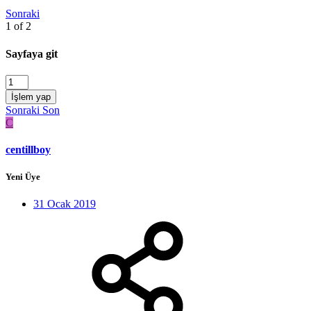
Sonraki
1 of 2
Sayfaya git
İşlem yap
Sonraki
Son
C
centillboy
Yeni Üye
31 Ocak 2019