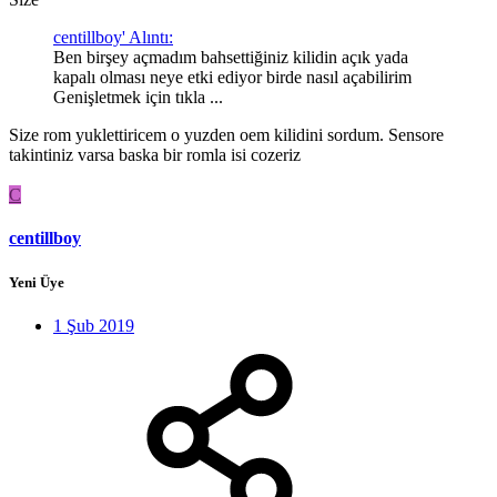
centillboy' Alıntı:
Ben birşey açmadım bahsettiğiniz kilidin açık yada
kapalı olması neye etki ediyor birde nasıl açabilirim
Genişletmek için tıkla ...
Size rom yuklettiricem o yuzden oem kilidini sordum. Sensore
takintiniz varsa baska bir romla isi cozeriz
C
centillboy
Yeni Üye
1 Şub 2019