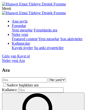
Menü
Ana sayfa
Forumlar
Yeni mesajlar
Forumlarda ara
Neler yeni
Featured content
Yeni mesajlar
Son aktiviteler
Kullanıcılar
Kayıtlı üyeler
Şu anki ziyaretçiler
Giriş yap
Kayıt ol
Neler yeni
Ara
Ara
Sadece başlıkları ara
Kullanıcı: