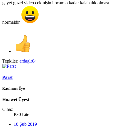
gayet guzel video cekmişin hocam o kadar kalabalık olması
normaldir
Tepkiler:
ardaglr04
Parst
Katılımcı Üye
Huawei Üyesi
Cihaz
P30 Lite
10 Şub 2019