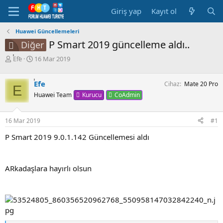
Giriş yap
Kayıt ol
Huawei Güncellemeleri
P Smart 2019 güncelleme aldı..
Diğer
K
B
Efe
16 Mar 2019
o
a
n
ş
Efe
Cihaz
Mate 20 Pro
b
l
E
u
a
Kurucu
CoAdmin
Huawei Team
y
n
u
g
16 Mar 2019
#1
b
ı
a
ç
P Smart 2019 9.0.1.142 Güncellemesi aldı
ş
t
l
a
a
r
t
i
ARkadaşlara hayırlı olsun
a
h
n
i