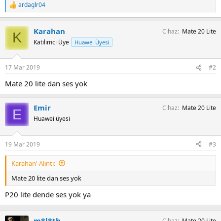
ardaglr04
T
e
p
Karahan
Cihaz
Mate 20 Lite
k
K
i
Katılımcı Üye
Huawei Üyesi
l
e
r
17 Mar 2019
#2
:
Mate 20 lite dan ses yok
Emir
Cihaz
Mate 20 Lite
E
Huawei üyesi
19 Mar 2019
#3
Karahan' Alıntı:
Mate 20 lite dan ses yok
P20 lite dende ses yok ya
m8l8th
Cihaz
Mate 20 Lite