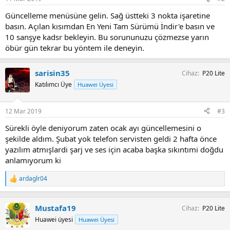
Güncelleme menüsüne gelin. Sağ üstteki 3 nokta işaretine
basın. Açılan kısımdan En Yeni Tam Sürümü İndir'e basın ve
10 sanşye kadsr bekleyin. Bu sorununuzu çözmezse yarın
öbür gün tekrar bu yöntem ile deneyin.
sarisin35
Cihaz
P20 Lite
Katılımcı Üye
Huawei Üyesi
12 Mar 2019
#3
Sürekli öyle deniyorum zaten ocak ayı güncellemesini o
şekilde aldım. Şubat yok telefon servisten geldi 2 hafta önce
yazılım atmışlardi şarj ve ses için acaba başka sıkıntımi doğdu
anlamıyorum ki
ardaglr04
T
e
p
k
Mustafa19
Cihaz
P20 Lite
i
Huawei üyesi
Huawei Üyesi
l