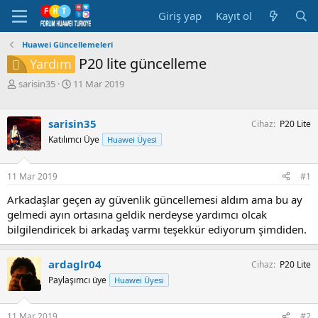
Giriş yap
Kayıt ol
Huawei Güncellemeleri
P20 lite güncelleme
Yardım
K
B
sarisin35
11 Mar 2019
o
a
n
ş
b
l
sarisin35
Cihaz
P20 Lite
u
a
Katılımcı Üye
Huawei Üyesi
y
n
u
g
b
ı
11 Mar 2019
#1
a
ç
ş
t
Arkadaşlar geçen ay güvenlik güncellemesi aldım ama bu ay
l
a
gelmedi ayın ortasına geldik nerdeyse yardımcı olcak
a
r
bilgilendiricek bi arkadaş varmı teşekkür ediyorum şimdiden.
t
i
a
h
n
i
ardaglr04
Cihaz
P20 Lite
Paylaşımcı üye
Huawei Üyesi
11 Mar 2019
#2