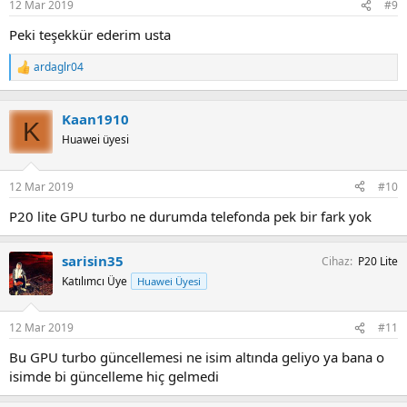
12 Mar 2019
#9
Peki teşekkür ederim usta
ardaglr04
T
e
p
k
Kaan1910
K
i
Huawei üyesi
l
e
r
12 Mar 2019
#10
:
P20 lite GPU turbo ne durumda telefonda pek bir fark yok
sarisin35
Cihaz
P20 Lite
Katılımcı Üye
Huawei Üyesi
12 Mar 2019
#11
Bu GPU turbo güncellemesi ne isim altında geliyo ya bana o
isimde bi güncelleme hiç gelmedi