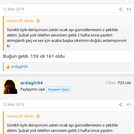
e
r
12 Mar 2019
#4
:
sarisin35' Alıntı:
Sürekli öyle deniyorum zaten ocak ayı güncellemesini o şekilde
aldım. Şubat yok telefon servisten geldi 2 hafta önce yazılım
atmışlardi şarj ve ses için acaba başka sıkıntımi doğdu anlamıyorum
ki
Buğün geldi. 159 idi 161 oldu
ardaglr04
T
e
p
ardaglr04
Cihaz
P20 Lite
k
i
Paylaşımcı üye
Huawei Üyesi
l
e
r
12 Mar 2019
#5
:
sarisin35' Alıntı:
Sürekli öyle deniyorum zaten ocak ayı güncellemesini o şekilde
aldım. Şubat yok telefon servisten geldi 2 hafta önce yazılım