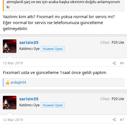
atmışlardi şarj ve ses için acaba başka sıkıntımi doğdu anlamıyorum
ki
Yazılımı kim attı? Fixsmart mı yoksa normal bir servis mi?
Eğer normal bir servis ise telefonunuza güncelleme
gelmeyebilir.
sarisin35
Cihaz
P20 Lite
Katılımcı Üye
Huawei Üyesi
12 Mar 2019
#6
Fixsmart usta ve güncelleme 1saat önce geldi yaptım
ardaglr04
T
e
p
k
sarisin35
Cihaz
P20 Lite
i
Katılımcı Üye
Huawei Üyesi
l
e
r
12 Mar 2019
#7
: