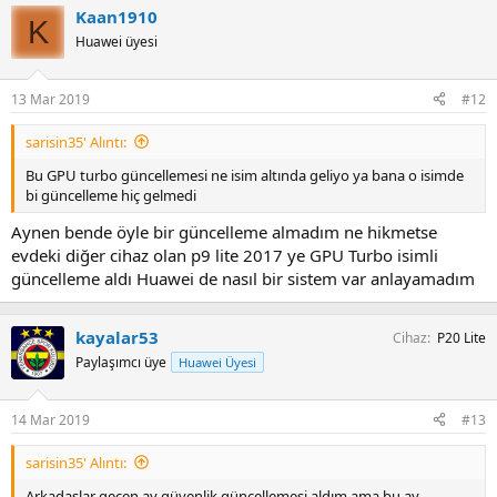
Kaan1910
K
Huawei üyesi
13 Mar 2019
#12
sarisin35' Alıntı:
Bu GPU turbo güncellemesi ne isim altında geliyo ya bana o isimde
bi güncelleme hiç gelmedi
Aynen bende öyle bir güncelleme almadım ne hikmetse
evdeki diğer cihaz olan p9 lite 2017 ye GPU Turbo isimli
güncelleme aldı Huawei de nasıl bir sistem var anlayamadım
kayalar53
Cihaz
P20 Lite
Paylaşımcı üye
Huawei Üyesi
14 Mar 2019
#13
sarisin35' Alıntı:
Arkadaşlar geçen ay güvenlik güncellemesi aldım ama bu ay