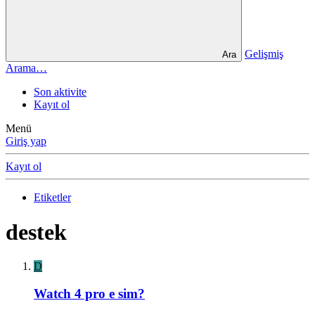
Gelişmiş
Ara
Arama…
Son aktivite
Kayıt ol
Menü
Giriş yap
Kayıt ol
Etiketler
destek
D
Watch 4 pro e sim?