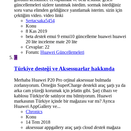
güncellemeleri sizlere tanıtmak istedim. sormak istediğiniz
soru varsa elimden geldiğince yanıtlamak isterim. sizin için
çektiğim video. video linki
Sertacsaka5454
Konu
8 Kas 2019
beta
destek
emui 9
emui10
güncelleme
huawei
huawei
20 lite
inceleme
mate 20 lite
Cevaplar: 22
Forum:
Huawei Güncellemeleri
C
Türkiye desteği ve Aksessuarlar hakkında
Merhaba Huawei P20 Pro orjinal aksessuar bulmada
zorlanıyorum. Örneğin SuperCharge destekli araç şarjı ya da
arka cam yüzeği korumak için jelatin gibi. Şarj cihazı ve
kablosu Türkiye'de satılıyor mu bilmiyorum. Huawei
markasının Türkiye içinde bir mağazası var mı? Ayrıca
Huawei AppGallery ve...
Chronics
Konu
14 Tem 2018
aksessuar
appgallery
araç şarjı
cloud
destek
mağaza