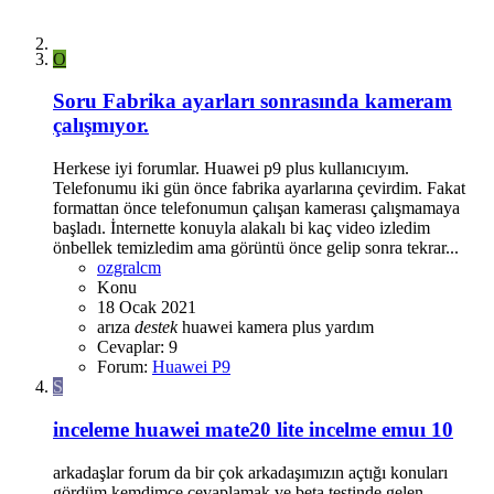
O
Soru
Fabrika ayarları sonrasında kameram
çalışmıyor.
Herkese iyi forumlar. Huawei p9 plus kullanıcıyım.
Telefonumu iki gün önce fabrika ayarlarına çevirdim. Fakat
formattan önce telefonumun çalışan kamerası çalışmamaya
başladı. İnternette konuyla alakalı bi kaç video izledim
önbellek temizledim ama görüntü önce gelip sonra tekrar...
ozgralcm
Konu
18 Ocak 2021
arıza
destek
huawei
kamera
plus
yardım
Cevaplar: 9
Forum:
Huawei P9
S
inceleme
huawei mate20 lite incelme emuı 10
arkadaşlar forum da bir çok arkadaşımızın açtığı konuları
gördüm kemdimce cevaplamak ve beta testinde gelen