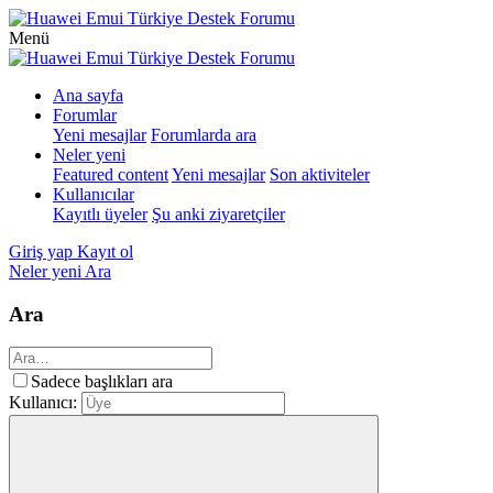
Menü
Ana sayfa
Forumlar
Yeni mesajlar
Forumlarda ara
Neler yeni
Featured content
Yeni mesajlar
Son aktiviteler
Kullanıcılar
Kayıtlı üyeler
Şu anki ziyaretçiler
Giriş yap
Kayıt ol
Neler yeni
Ara
Ara
Sadece başlıkları ara
Kullanıcı: