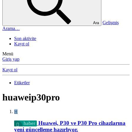
Gelişmiş
Ara
Arama…
Son aktivite
Kayıt ol
Menü
Giriş yap
Kayıt ol
Etiketler
huaweip30pro
H
Huawei, P30 ve P30 Pro cihazlarına
haber
yeni güncelleme hazırlıyor.