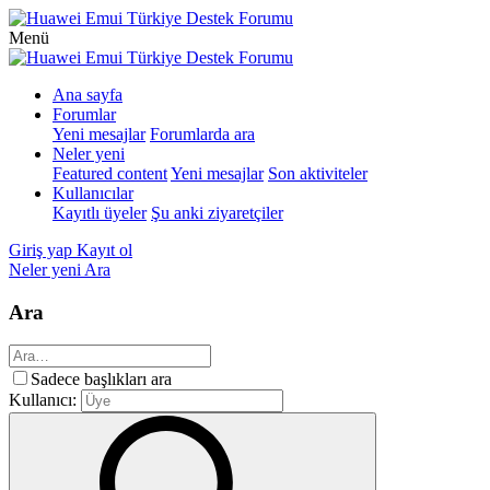
Menü
Ana sayfa
Forumlar
Yeni mesajlar
Forumlarda ara
Neler yeni
Featured content
Yeni mesajlar
Son aktiviteler
Kullanıcılar
Kayıtlı üyeler
Şu anki ziyaretçiler
Giriş yap
Kayıt ol
Neler yeni
Ara
Ara
Sadece başlıkları ara
Kullanıcı: