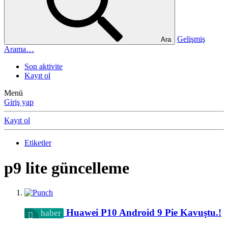
Gelişmiş
Ara
Arama…
Son aktivite
Kayıt ol
Menü
Giriş yap
Kayıt ol
Etiketler
p9 lite güncelleme
Huawei P10 Android 9 Pie Kavuştu.!
haber