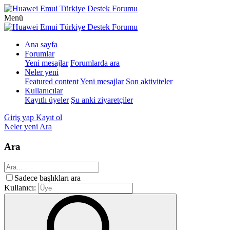
Menü
Ana sayfa
Forumlar
Yeni mesajlar
Forumlarda ara
Neler yeni
Featured content
Yeni mesajlar
Son aktiviteler
Kullanıcılar
Kayıtlı üyeler
Şu anki ziyaretçiler
Giriş yap
Kayıt ol
Neler yeni
Ara
Ara
Sadece başlıkları ara
Kullanıcı: