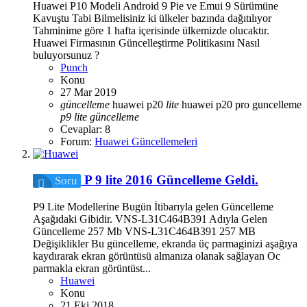
Huawei P10 Modeli Android 9 Pie ve Emui 9 Sürümüne
Kavuştu Tabi Bilmelisiniz ki ülkeler bazında dağıtılıyor
Tahminime göre 1 hafta içerisinde ülkemizde olucaktır.
Huawei Firmasının Güncelleştirme Politikasını Nasıl
buluyorsunuz ?
Punch
Konu
27 Mar 2019
güncelleme
huawei p20
lite
huawei p20 pro guncelleme
p9
lite
güncelleme
Cevaplar: 8
Forum:
Huawei Güncellemeleri
P 9 lite 2016 Güncelleme Geldi.
Soru
P9 Lite Modellerine Bugün İtibarıyla gelen Güncelleme
Aşağıdaki Gibidir. VNS-L31C464B391 Adıyla Gelen
Güncelleme 257 Mb VNS-L31C464B391 257 MB
Değişiklikler Bu güncelleme, ekranda üç parmaginizi aşağıya
kaydırarak ekran görüntüsü almanıza olanak sağlayan Oc
parmakla ekran görüntüst...
Huawei
Konu
21 Eki 2018